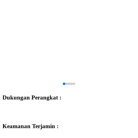
Dukungan Perangkat :
Keamanan Terjamin :