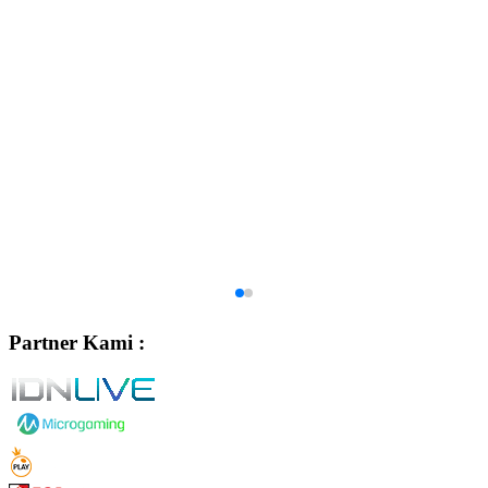
Partner Kami :