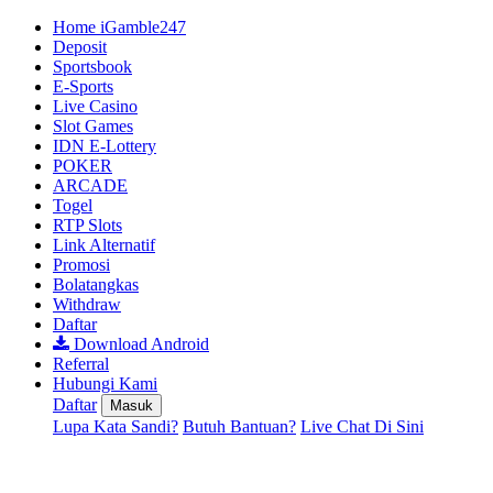
Home iGamble247
Deposit
Sportsbook
E-Sports
Live Casino
Slot Games
IDN E-Lottery
POKER
ARCADE
Togel
RTP Slots
Link Alternatif
Promosi
Bolatangkas
Withdraw
Daftar
Download Android
Referral
Hubungi Kami
Daftar
Masuk
Lupa Kata Sandi?
Butuh Bantuan?
Live Chat Di Sini