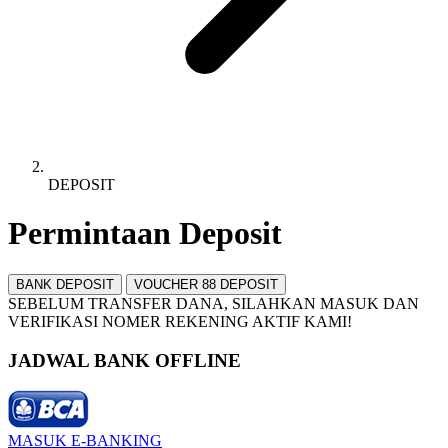
DEPOSIT
Permintaan Deposit
BANK DEPOSIT
VOUCHER 88 DEPOSIT
SEBELUM TRANSFER DANA, SILAHKAN MASUK DAN
VERIFIKASI NOMER REKENING AKTIF KAMI!
JADWAL BANK OFFLINE
MASUK E-BANKING