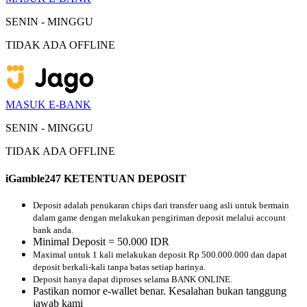
SENIN - MINGGU
TIDAK ADA OFFLINE
MASUK E-BANK
SENIN - MINGGU
TIDAK ADA OFFLINE
iGamble247 KETENTUAN DEPOSIT
Deposit adalah penukaran chips dari transfer uang asli untuk bermain
dalam game dengan melakukan pengiriman deposit melalui account
bank anda.
Minimal Deposit = 50.000 IDR
Maximal untuk 1 kali melakukan deposit Rp 500.000.000 dan dapat
deposit berkali-kali tanpa batas setiap harinya.
Deposit hanya dapat diproses selama BANK ONLINE.
Pastikan nomor e-wallet benar. Kesalahan bukan tanggung
jawab kami