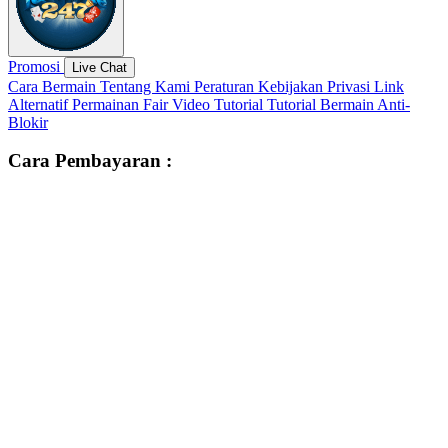
Promosi
Live Chat
Cara Bermain
Tentang Kami
Peraturan
Kebijakan Privasi
Link
Alternatif
Permainan Fair
Video Tutorial
Tutorial Bermain
Anti-
Blokir
Cara Pembayaran :