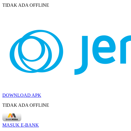
TIDAK ADA OFFLINE
DOWNLOAD APK
TIDAK ADA OFFLINE
MASUK E-BANK