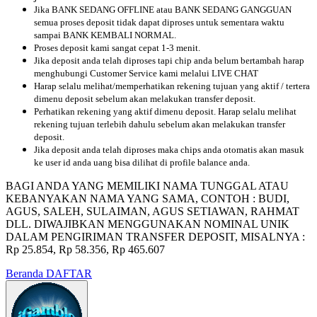
Jika BANK SEDANG OFFLINE atau BANK SEDANG GANGGUAN
semua proses deposit tidak dapat diproses untuk sementara waktu
sampai BANK KEMBALI NORMAL.
Proses deposit kami sangat cepat 1-3 menit.
Jika deposit anda telah diproses tapi chip anda belum bertambah harap
menghubungi Customer Service kami melalui LIVE CHAT
Harap selalu melihat/memperhatikan rekening tujuan yang aktif / tertera
dimenu deposit sebelum akan melakukan transfer deposit.
Perhatikan rekening yang aktif dimenu deposit. Harap selalu melihat
rekening tujuan terlebih dahulu sebelum akan melakukan transfer
deposit.
Jika deposit anda telah diproses maka chips anda otomatis akan masuk
ke user id anda uang bisa dilihat di profile balance anda.
BAGI ANDA YANG MEMILIKI NAMA TUNGGAL ATAU
KEBANYAKAN NAMA YANG SAMA, CONTOH : BUDI,
AGUS, SALEH, SULAIMAN, AGUS SETIAWAN, RAHMAT
DLL. DIWAJIBKAN MENGGUNAKAN NOMINAL UNIK
DALAM PENGIRIMAN TRANSFER DEPOSIT, MISALNYA :
Rp 25.854, Rp 58.356, Rp 465.607
Beranda
DAFTAR